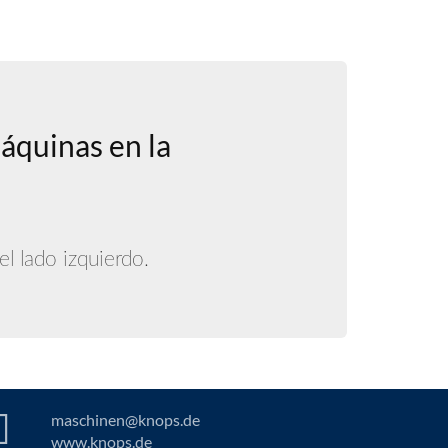
áquinas en la
l lado izquierdo.
maschinen@knops.de
www.knops.de