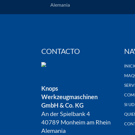
Alemania
CONTACTO
NA
INIC
MAQU
SERV
Knops
COM
Werkzeugmaschinen
GmbH & Co. KG
SI U
An der Spielbank 4
QUIE
40789 Monheim am Rhein
CON
Alemania